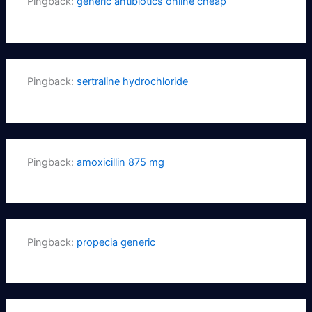
Pingback:
generic antibiotics online cheap
Pingback:
sertraline hydrochloride
Pingback:
amoxicillin 875 mg
Pingback:
propecia generic