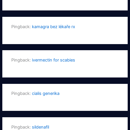
Pingback:
kamagra bez lékaře rx
Pingback:
ivermectin for scabies
Pingback:
cialis generika
Pingback:
sildenafil