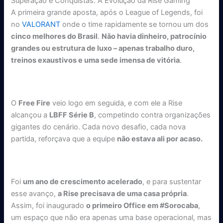
Superação e Conquistas: A Evolução da Rise Gaming
A primeira grande aposta, após o League of Legends, foi
no
VALORANT
onde o time rapidamente se tornou um dos
cinco melhores do Brasil
.
Não havia dinheiro, patrocínio
grandes ou estrutura de luxo – apenas trabalho duro,
treinos exaustivos e uma sede imensa de vitória
.
O
Free Fire
veio logo em seguida, e com ele a Rise
alcançou a
LBFF Série B
, competindo contra organizações
gigantes do cenário. Cada novo desafio, cada nova
partida, reforçava que a equipe
não estava ali por acaso.
Foi
um ano de crescimento acelerado
, e para sustentar
esse avanço,
a Rise precisava de uma casa própria
.
Assim, foi inaugurado
o primeiro Office em #Sorocaba
,
um espaço que não era apenas uma base operacional, mas