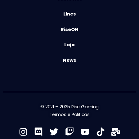
Lines
RiseON
Loja
News
© 2021 – 2025 Rise Gaming
Termos e Políticas
I
D
T
T
Y
T
M
n
i
w
w
o
i
a